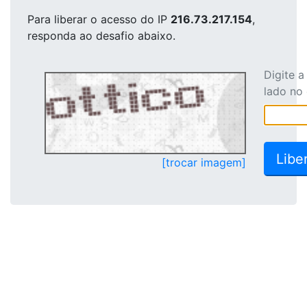
Para liberar o acesso
do IP
216.73.217.154
,
responda ao desafio abaixo.
Digite 
lado no
[trocar imagem]